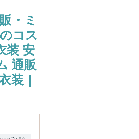
販・ミ
大のコス
衣装 安
ム 通販
衣装 |
ショップへ戻る