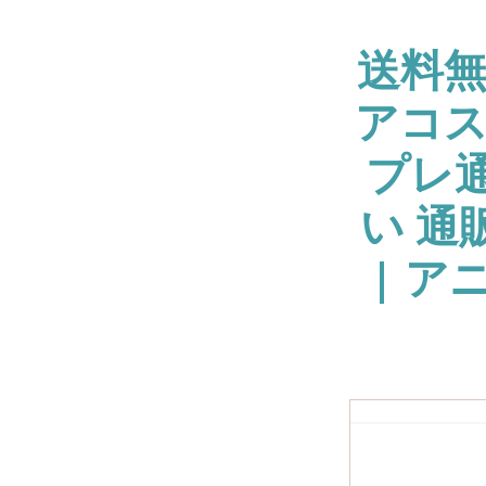
送料
アコス
プレ通
い 通
| ア