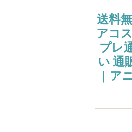
送料
アコス
プレ通
い 通
| ア