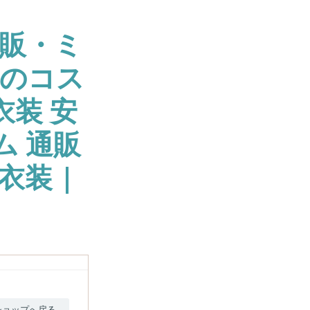
販・ミ
大のコス
衣装 安
ム 通販
衣装 |
ショップへ戻る