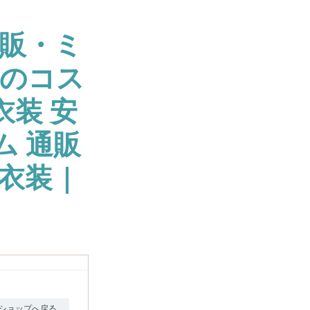
販・ミ
大のコス
衣装 安
ム 通販
衣装 |
ショップへ戻る