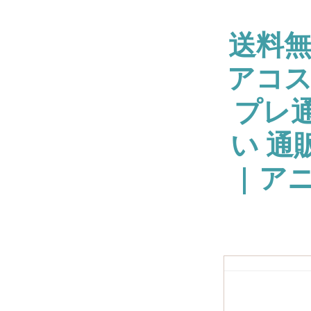
送料
アコス
プレ通
い 通
| ア