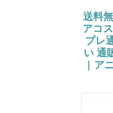
送料
アコス
プレ通
い 通
| ア