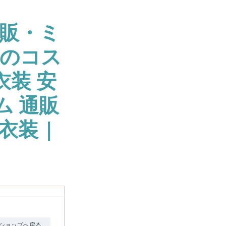
販・ミ
大のコス
衣装 安
ム 通販
衣装 |
ショップへ戻る