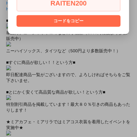
RAITEN200
HB6020ロングスリーブレオタード ベージュ裏面.jlb
HB6020ロングスリーブレオタード ベージュ裏面.pdf
■おすすめオプション小物類■
コードをコピー
単品カチューシャやネコ耳などの小物類（1000円程度より多数
販売中）
ニーハイソックス、タイツなど（500円より多数販売中！）
■すぐに商品が欲しい！！という方■
即日配達商品一覧がございますので、よろしければそちらをご覧
下さいませ。
■とにかく安くて高品質な商品が欲しい！という方■
特別割引商品を掲載しています！最大８０％引きの商品もあった
りします！
★ミアカフェ・ミアリラではミアコス衣装を着用したイベントを
実施中★