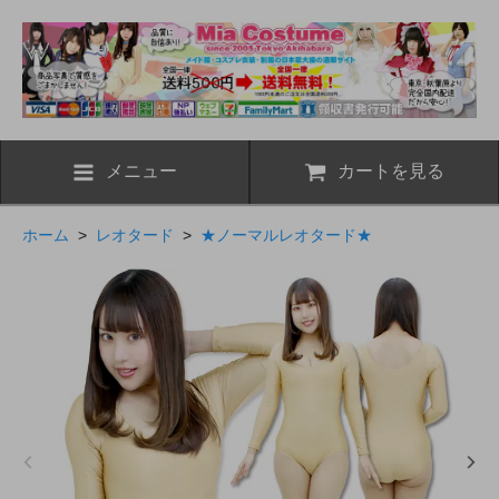
メニュー
カートを見る
ホーム
>
レオタード
>
★ノーマルレオタード★