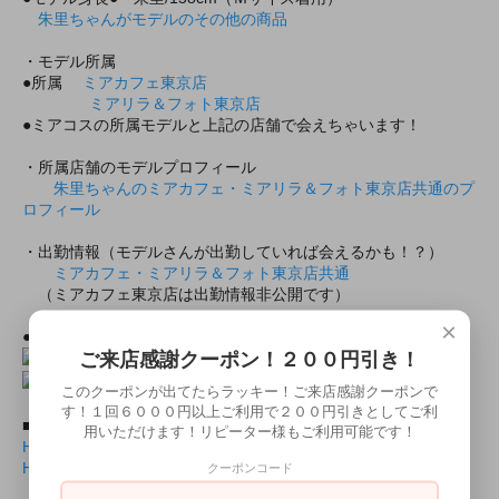
朱里ちゃんがモデルのその他の商品
・モデル所属
●所属
ミアカフェ東京店
ミアリラ＆フォト東京店
●ミアコスの所属モデルと上記の店舗で会えちゃいます！
・所属店舗のモデルプロフィール
朱里ちゃんのミアカフェ・ミアリラ＆フォト東京店共通のプ
ロフィール
・出勤情報（モデルさんが出勤していれば会えるかも！？）
ミアカフェ・ミアリラ＆フォト東京店共通
（ミアカフェ東京店は出勤情報非公開です）
×
●上記モデルの撮影随時受付中！
２０分３０００円より！
ご来店感謝クーポン！２００円引き！
このクーポンが出てたらラッキー！ご来店感謝クーポンで
す！１回６０００円以上ご利用で２００円引きとしてご利
■商品封入用画像■
用いただけます！リピーター様もご利用可能です！
HB6020ロングスリーブレオタード ベージュ表面.jlb
HB6020ロングスリーブレオタード ベージュ表面.pdf
クーポンコード