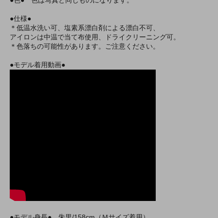
●仕様●
＊低温水洗い可、塩素系漂白剤による漂白不可、
アイロンは中温で当て布使用、ドライクリーニング可。
＊色落ちの可能性があります。ご注意ください。
●モデル着用動画●
●モデル身長● 朱里/158cm（Ｍサイズ着用）