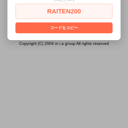
クーポンコード
ません。
RAITEN200
あなたは18歳以上ですか？
[ はい ]
[ いいえ ]
コードをコピー
Copyright (C) 2004 m.i.a group All rights reserved