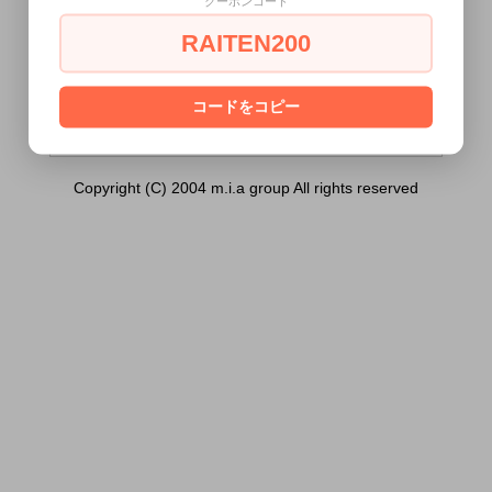
クーポンコード
ンク））は18歳未満の方には販売できませ
ん。
RAITEN200
あなたは18歳以上ですか？
[ はい ]
[ いいえ ]
コードをコピー
Copyright (C) 2004 m.i.a group All rights reserved