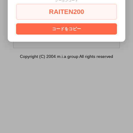
クーポンコード
Natural（ガンオイル ナチュラル）
2.0oz/59ml）は18歳未満の方には販売でき
RAITEN200
ません。
あなたは18歳以上ですか？
コードをコピー
[ はい ]
[ いいえ ]
Copyright (C) 2004 m.i.a group All rights reserved