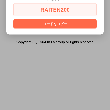
クーポンコード
男性用調教貞操帶）は18歳未満の方には
販売できません。
RAITEN200
あなたは18歳以上ですか？
[ はい ]
[ いいえ ]
コードをコピー
Copyright (C) 2004 m.i.a group All rights reserved