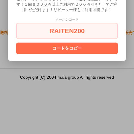
す！１回６０００円以上ご利用で２００円引きとしてご利
用いただけます！リピーター様もご利用可能です！
クーポンコード
RAITEN200
料無料●進激のONAHO!! 4 Dark Samurai）は18歳未満の方には
あなたは18歳以上ですか？
コードをコピー
[ はい ]
[ いいえ ]
Copyright (C) 2004 m.i.a group All rights reserved