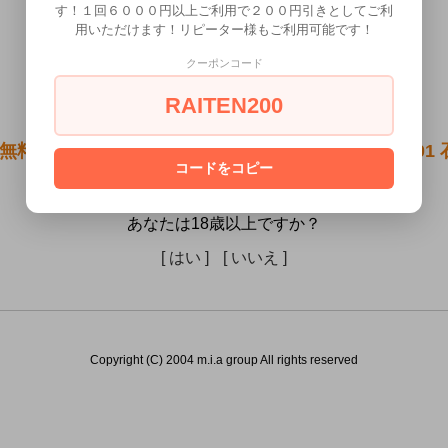
す！１回６０００円以上ご利用で２００円引きとしてご利
用いただけます！リピーター様もご利用可能です！
クーポンコード
RAITEN200
●AV ONA CUP PREMIUM 【プレミアム】 NO.0
コードをコピー
満の方には販売できません。
あなたは18歳以上ですか？
[ はい ]
[ いいえ ]
Copyright (C) 2004 m.i.a group All rights reserved