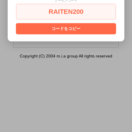
クーポンコード
友達とのセックスは最高に気持ちいい 内
容量：10ml）は18歳未満の方には販売でき
RAITEN200
ません。
あなたは18歳以上ですか？
コードをコピー
[ はい ]
[ いいえ ]
Copyright (C) 2004 m.i.a group All rights reserved