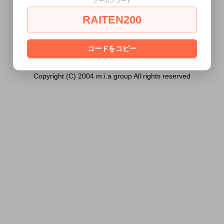
クーポンコード
18歳未満の方には販売できません。
RAITEN200
あなたは18歳以上ですか？
[ はい ]
[ いいえ ]
コードをコピー
Copyright (C) 2004 m.i.a group All rights reserved