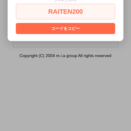
クーポンコード
納！特価！在庫限り！＞SM拘束具 調節可
能マジックテープ式足枷 色：黒）は18歳
RAITEN200
未満の方には販売できません。
あなたは18歳以上ですか？
コードをコピー
[ はい ]
[ いいえ ]
Copyright (C) 2004 m.i.a group All rights reserved