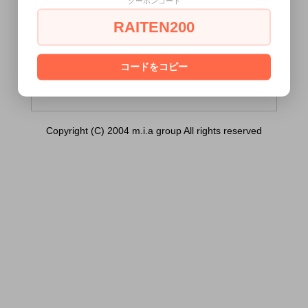
クーポンコード
店在庫限定・Ｂ品】 SMベット拘束具 ボア
枷 色：黒/赤）は18歳未満の方には販売でき
RAITEN200
ません。
あなたは18歳以上ですか？
コードをコピー
[ はい ]
[ いいえ ]
Copyright (C) 2004 m.i.a group All rights reserved