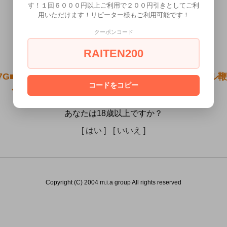
す！１回６０００円以上ご利用で２００円引きとしてご利
用いただけます！リピーター様もご利用可能です！
クーポンコード
RAITEN200
17G■●送料無料●【即納・本店在庫限定・Ｂ品】パド
コードをコピー
色：赤/紫）は18歳未満の方には販売できません。
あなたは18歳以上ですか？
[ はい ]
[ いいえ ]
Copyright (C) 2004 m.i.a group All rights reserved