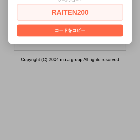
クーポンコード
のストッキングのつま先の内側の香り
（MIU0487））は18歳未満の方には販売で
RAITEN200
きません。
あなたは18歳以上ですか？
コードをコピー
[ はい ]
[ いいえ ]
Copyright (C) 2004 m.i.a group All rights reserved