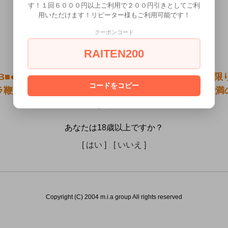
す！１回６０００円以上ご利用で２００円引きとしてご利
用いただけます！リピーター様もご利用可能です！
クーポンコード
RAITEN200
6B■●送料無料●＜本店在庫限定＞＜即納！特価！在庫
コードをコピー
ラ鞭（合皮・千条鞭・バラムチ） 色：黒）は18歳未満
ません。
あなたは18歳以上ですか？
[ はい ]
[ いいえ ]
Copyright (C) 2004 m.i.a group All rights reserved