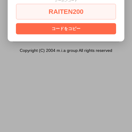
クーポンコード
り竿玉）は18歳未満の方には販売できませ
ん。
RAITEN200
あなたは18歳以上ですか？
[ はい ]
[ いいえ ]
コードをコピー
Copyright (C) 2004 m.i.a group All rights reserved