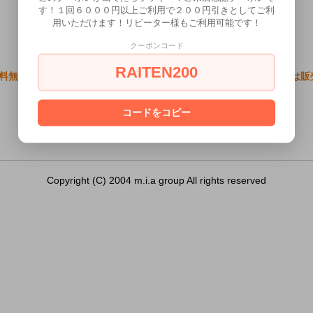
す！１回６０００円以上ご利用で２００円引きとしてご利
用いただけます！リピーター様もご利用可能です！
クーポンコード
RAITEN200
料無料●完全2層 トゥナイトりりか ヒダまみれ）は18歳未満の方には
あなたは18歳以上ですか？
コードをコピー
[ はい ]
[ いいえ ]
Copyright (C) 2004 m.i.a group All rights reserved