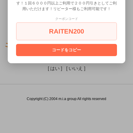
す！１回６０００円以上ご利用で２００円引きとしてご利
用いただけます！リピーター様もご利用可能です！
クーポンコード
RAITEN200
この商品（）は18歳未満の方には販売できません。
コードをコピー
あなたは18歳以上ですか？
[ はい ]
[ いいえ ]
Copyright (C) 2004 m.i.a group All rights reserved