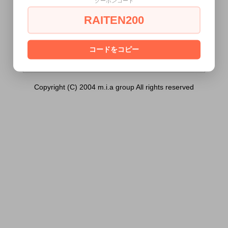
クーポンコード
ーベーター）は18歳未満の方には販売でき
ません。
RAITEN200
あなたは18歳以上ですか？
[ はい ]
[ いいえ ]
コードをコピー
Copyright (C) 2004 m.i.a group All rights reserved