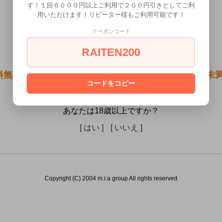
す！１回６０００円以上ご利用で２００円引きとしてご利
用いただけます！リピーター様もご利用可能です！
クーポンコード
RAITEN200
料無料●黒ギャルちゃんはおふぱこしたい！）は18歳未
コードをコピー
きません。
あなたは18歳以上ですか？
[ はい ]
[ いいえ ]
Copyright (C) 2004 m.i.a group All rights reserved