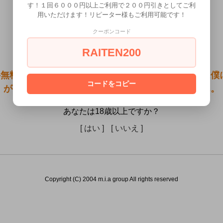
す！１回６０００円以上ご利用で２００円引きとしてご利
用いただけます！リピーター様もご利用可能です！
クーポンコード
RAITEN200
無料●かわいいけどえろい「みお」のあそこ by OVA
コードをコピー
が出来た理由）は18歳未満の方には販売できません。
あなたは18歳以上ですか？
[ はい ]
[ いいえ ]
Copyright (C) 2004 m.i.a group All rights reserved