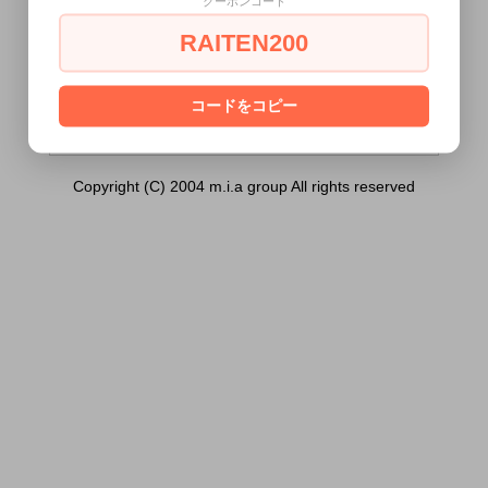
クーポンコード
FEEL）は18歳未満の方には販売できませ
ん。
RAITEN200
あなたは18歳以上ですか？
[ はい ]
[ いいえ ]
コードをコピー
Copyright (C) 2004 m.i.a group All rights reserved