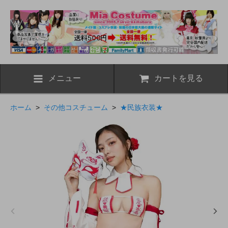
メニュー
カートを見る
ホーム
>
その他コスチューム
>
★民族衣装★