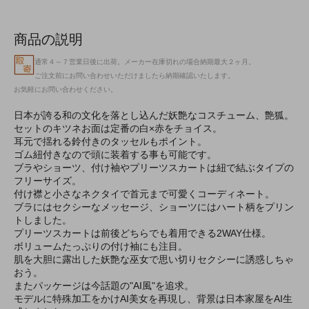
商品の説明
通常４～７営業日後に出荷。メーカー在庫切れの場合納期最大２ヶ月。
ご注文前にお問い合わせいただけましたら納期確認いたします。
お気軽にお問い合わせください。
日本が誇る和の文化を落とし込んだ妖艶なコスチューム、艶狐。
セットのキツネお面は定番の白×赤をチョイス。
耳元で揺れる鈴付きのタッセルもポイント。
ゴム紐付きなので頭に装着する事も可能です。
ブラやショーツ、付け袖やプリーツスカートは紐で結ぶタイプの
フリーサイズ。
付け襟と小さなネクタイで首元まで可愛くコーディネート。
ブラにはセクシーなメッセージ、ショーツにはハート柄をプリン
トしました。
プリーツスカートは前後どちらでも着用できる2WAY仕様。
ボリュームたっぷりの付け袖にも注目。
肌を大胆に露出した妖艶な巫女で思い切りセクシーに誘惑しちゃ
おう。
またパッケージは今話題の"AI風"を追求。
モデルに特殊加工をかけAI美女を再現し、背景は日本家屋をAI生