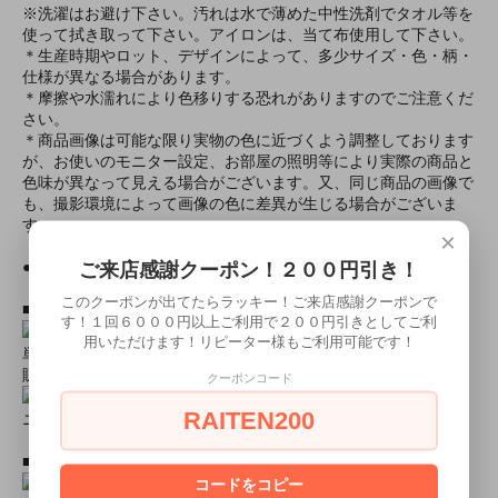
※洗濯はお避け下さい。汚れは水で薄めた中性洗剤でタオル等を
使って拭き取って下さい。アイロンは、当て布使用して下さい。
＊生産時期やロット、デザインによって、多少サイズ・色・柄・
仕様が異なる場合があります。
＊摩擦や水濡れにより色移りする恐れがありますのでご注意くだ
さい。
＊商品画像は可能な限り実物の色に近づくよう調整しております
が、お使いのモニター設定、お部屋の照明等により実際の商品と
色味が異なって見える場合がございます。又、同じ商品の画像で
も、撮影環境によって画像の色に差異が生じる場合がございま
す。
×
ご来店感謝クーポン！２００円引き！
●モデル身長● 163cm
このクーポンが出てたらラッキー！ご来店感謝クーポンで
■おすすめオプション小物類■
す！１回６０００円以上ご利用で２００円引きとしてご利
用いただけます！リピーター様もご利用可能です！
単品カチューシャやネコ耳などの小物類（1000円程度より多数
販売中）
クーポンコード
RAITEN200
ニーハイソックス、タイツなど（500円より多数販売中！）
■すぐに商品が欲しい！！という方■
コードをコピー