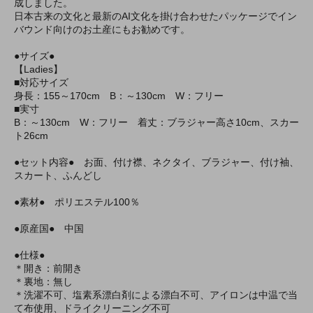
成しました。
日本古来の文化と最新のAI文化を掛け合わせたパッケージでイン
バウンド向けのお土産にもお勧めです。
●サイズ●
【Ladies】
■対応サイズ
身長：155～170cm B：～130cm W：フリー
■実寸
B：～130cm W：フリー 着丈：ブラジャー高さ10cm、スカー
ト26cm
●セット内容● お面、付け襟、ネクタイ、ブラジャー、付け袖、
スカート、ふんどし
●素材● ポリエステル100％
●原産国● 中国
●仕様●
＊開き：前開き
＊裏地：無し
＊洗濯不可、塩素系漂白剤による漂白不可、アイロンは中温で当
て布使用、ドライクリーニング不可