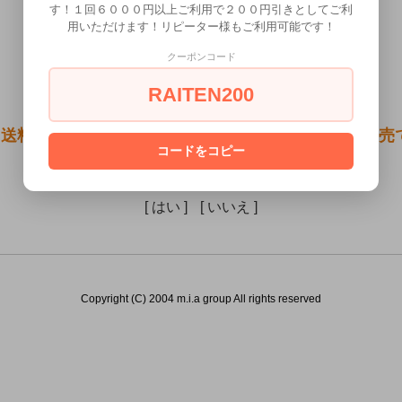
す！１回６０００円以上ご利用で２００円引きとしてご利
用いただけます！リピーター様もご利用可能です！
クーポンコード
RAITEN200
●送料無料●トンネルプラグS）は18歳未満の方には販売
コードをコピー
あなたは18歳以上ですか？
[ はい ]
[ いいえ ]
Copyright (C) 2004 m.i.a group All rights reserved