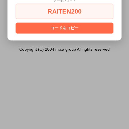
クーポンコード
の世代 プラス）は18歳未満の方には販売で
きません。
RAITEN200
あなたは18歳以上ですか？
[ はい ]
[ いいえ ]
コードをコピー
Copyright (C) 2004 m.i.a group All rights reserved