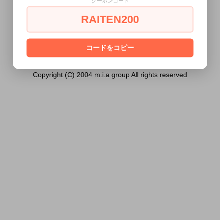
クーポンコード
18歳未満の方には販売できません。
RAITEN200
あなたは18歳以上ですか？
[ はい ]
[ いいえ ]
コードをコピー
Copyright (C) 2004 m.i.a group All rights reserved