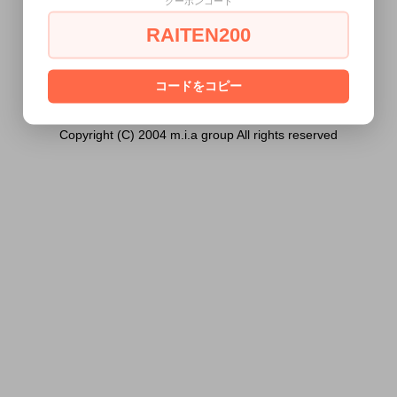
クーポンコード
ス）は18歳未満の方には販売できません。
RAITEN200
あなたは18歳以上ですか？
[ はい ]
[ いいえ ]
コードをコピー
Copyright (C) 2004 m.i.a group All rights reserved