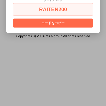
クーポンコード
ません。
RAITEN200
あなたは18歳以上ですか？
[ はい ]
[ いいえ ]
コードをコピー
Copyright (C) 2004 m.i.a group All rights reserved