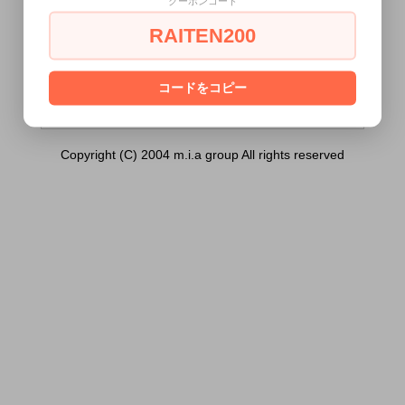
クーポンコード
スタンダード）は18歳未満の方には販売で
きません。
RAITEN200
あなたは18歳以上ですか？
[ はい ]
[ いいえ ]
コードをコピー
Copyright (C) 2004 m.i.a group All rights reserved