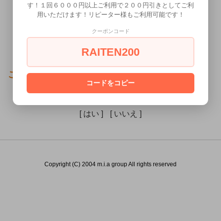
す！１回６０００円以上ご利用で２００円引きとしてご利
用いただけます！リピーター様もご利用可能です！
クーポンコード
RAITEN200
この商品（）は18歳未満の方には販売できません。
コードをコピー
あなたは18歳以上ですか？
[ はい ]
[ いいえ ]
Copyright (C) 2004 m.i.a group All rights reserved