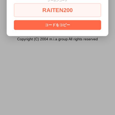
クーポンコード
ません。
RAITEN200
あなたは18歳以上ですか？
[ はい ]
[ いいえ ]
コードをコピー
Copyright (C) 2004 m.i.a group All rights reserved