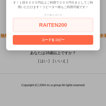
す！１回６０００円以上ご利用で２００円引きとしてご利
用いただけます！リピーター様もご利用可能です！
クーポンコード
RAITEN200
無料●ツインフィニティ リップ イノセント）は18歳
コードをコピー
きません。
あなたは18歳以上ですか？
[ はい ]
[ いいえ ]
Copyright (C) 2004 m.i.a group All rights reserved