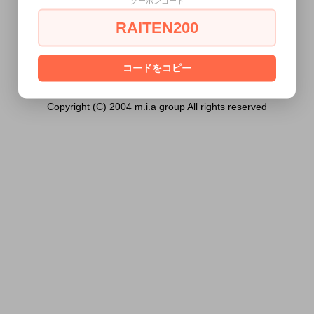
クーポンコード
ません。
RAITEN200
あなたは18歳以上ですか？
[ はい ]
[ いいえ ]
コードをコピー
Copyright (C) 2004 m.i.a group All rights reserved