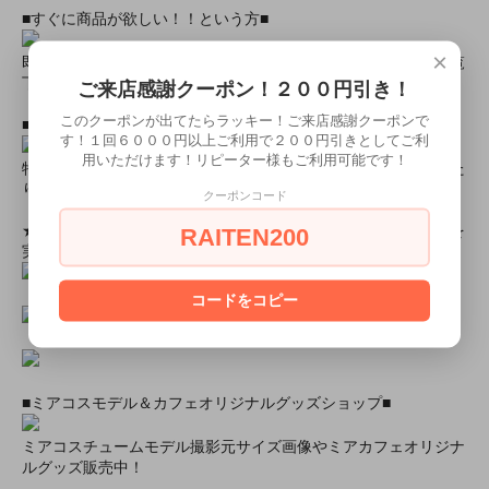
■すぐに商品が欲しい！！という方■
×
即日配達商品一覧がございますので、よろしければそちらをご覧
下さいませ。
ご来店感謝クーポン！２００円引き！
このクーポンが出てたらラッキー！ご来店感謝クーポンで
■とにかく安くて高品質な商品が欲しい！という方■
す！１回６０００円以上ご利用で２００円引きとしてご利
用いただけます！リピーター様もご利用可能です！
特別割引商品を掲載しています！最大８０％引きの商品もあった
りします！
クーポンコード
★ミアカフェ・ミアリラではミアコス衣装を着用したイベントを
RAITEN200
実施中★
コードをコピー
■ミアコスモデル＆カフェオリジナルグッズショップ■
ミアコスチュームモデル撮影元サイズ画像やミアカフェオリジナ
ルグッズ販売中！