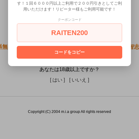
す！１回６０００円以上ご利用で２００円引きとしてご利
用いただけます！リピーター様もご利用可能です！
クーポンコード
RAITEN200
料無料●リアルボディ極生乳☆ヴィーナス～うるし原智志
コードをコピー
未満の方には販売できません。
あなたは18歳以上ですか？
[ はい ]
[ いいえ ]
Copyright (C) 2004 m.i.a group All rights reserved