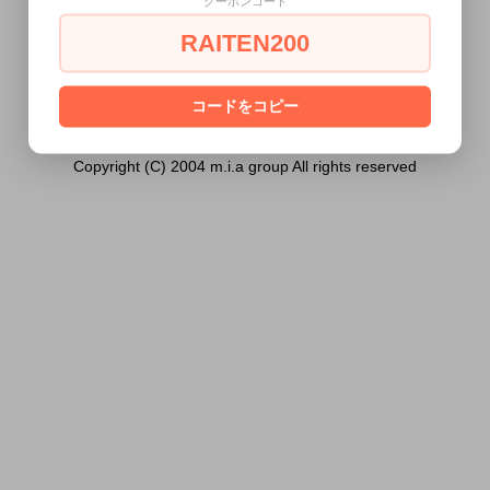
クーポンコード
竿）は18歳未満の方には販売できません。
RAITEN200
あなたは18歳以上ですか？
[ はい ]
[ いいえ ]
コードをコピー
Copyright (C) 2004 m.i.a group All rights reserved