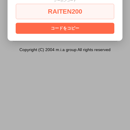
クーポンコード
ョン）は18歳未満の方には販売できませ
ん。
RAITEN200
あなたは18歳以上ですか？
[ はい ]
[ いいえ ]
コードをコピー
Copyright (C) 2004 m.i.a group All rights reserved