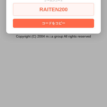
クーポンコード
ません。
RAITEN200
あなたは18歳以上ですか？
[ はい ]
[ いいえ ]
コードをコピー
Copyright (C) 2004 m.i.a group All rights reserved