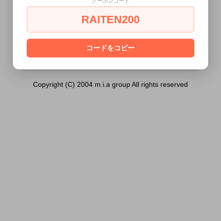
クーポンコード
（ブルー））は18歳未満の方には販売でき
ません。
RAITEN200
あなたは18歳以上ですか？
[ はい ]
[ いいえ ]
コードをコピー
Copyright (C) 2004 m.i.a group All rights reserved