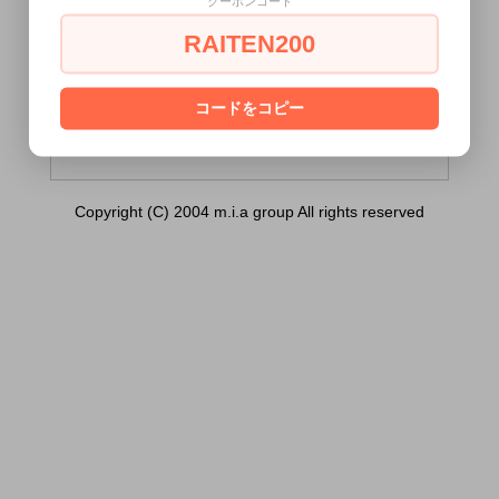
クーポンコード
ワークス） マイクロストレッチ生地全頭
マスク）は18歳未満の方には販売できませ
RAITEN200
ん。
あなたは18歳以上ですか？
コードをコピー
[ はい ]
[ いいえ ]
Copyright (C) 2004 m.i.a group All rights reserved