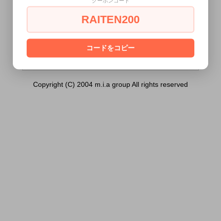
クーポンコード
バイブレーション W）は18歳未満の方に
は販売できません。
RAITEN200
あなたは18歳以上ですか？
[ はい ]
[ いいえ ]
コードをコピー
Copyright (C) 2004 m.i.a group All rights reserved