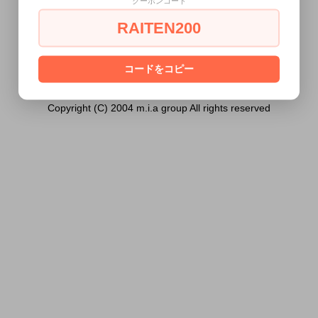
クーポンコード
には販売できません。
RAITEN200
あなたは18歳以上ですか？
[ はい ]
[ いいえ ]
コードをコピー
Copyright (C) 2004 m.i.a group All rights reserved