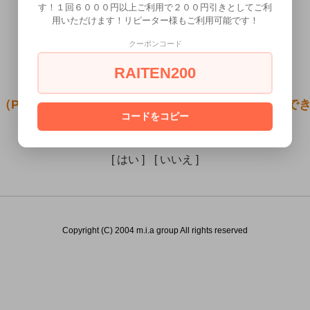
す！１回６０００円以上ご利用で２００円引きとしてご利
用いただけます！リピーター様もご利用可能です！
クーポンコード
RAITEN200
（PVAドライスティック）は18歳未満の方には販売で
コードをコピー
あなたは18歳以上ですか？
[ はい ]
[ いいえ ]
Copyright (C) 2004 m.i.a group All rights reserved