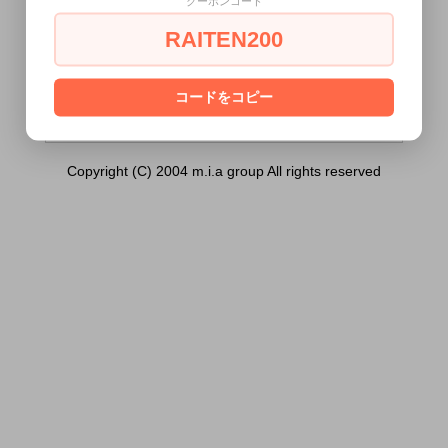
クーポンコード
チ）120ml）は18歳未満の方には販売でき
ません。
RAITEN200
あなたは18歳以上ですか？
[ はい ]
[ いいえ ]
コードをコピー
Copyright (C) 2004 m.i.a group All rights reserved