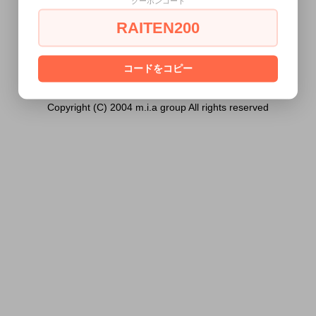
クーポンコード
ません。
RAITEN200
あなたは18歳以上ですか？
[ はい ]
[ いいえ ]
コードをコピー
Copyright (C) 2004 m.i.a group All rights reserved