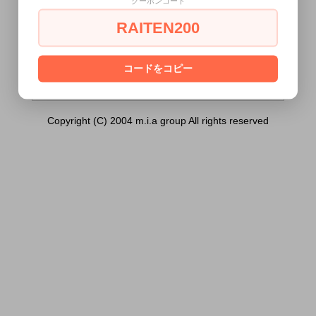
クーポンコード
うごめくビッチ名器）は18歳未満の方には
販売できません。
RAITEN200
あなたは18歳以上ですか？
[ はい ]
[ いいえ ]
コードをコピー
Copyright (C) 2004 m.i.a group All rights reserved