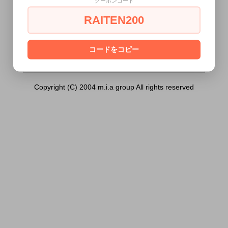
クーポンコード
カフス（ブラック））は18歳未満の方には
販売できません。
RAITEN200
あなたは18歳以上ですか？
[ はい ]
[ いいえ ]
コードをコピー
Copyright (C) 2004 m.i.a group All rights reserved